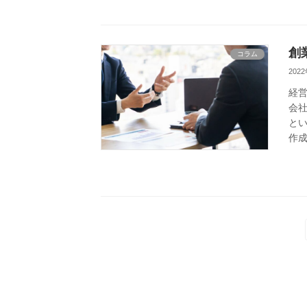
創
コラム
202
経
投
会社
と
稿
作成
の
ペ
ー
ジ