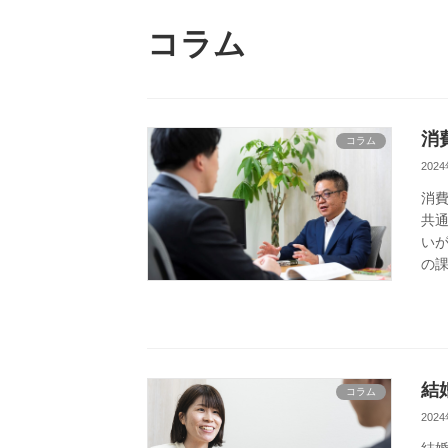
コラム
消
コラム
202
消
共
いが
の課
結
コラム
202