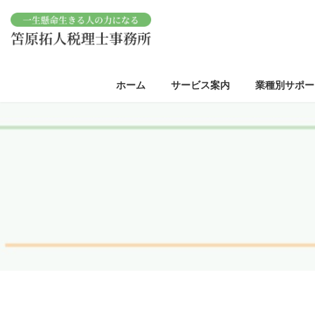
コ
ナ
ン
ビ
テ
ゲ
ン
ー
ツ
シ
へ
ョ
ホーム
サービス案内
業種別サポー
ス
ン
キ
に
ッ
移
プ
動