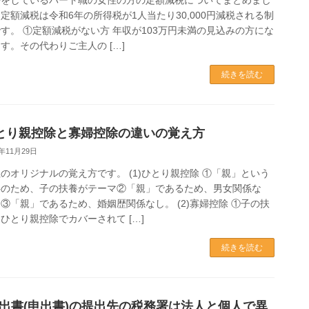
婚をしているパート職の女性の方の定額減税についてまとめまし
定額減税は令和6年の所得税が1人当たり30,000円減税される制
す。 ①定額減税がない方 年収が103万円未満の見込みの方にな
す。その代わりご主人の […]
続きを読む
とり親控除と寡婦控除の違いの覚え方
3年11月29日
のオリジナルの覚え方です。 (1)ひとり親控除 ①「親」という
字のため、子の扶養がテーマ②「親」であるため、男女関係な
③「親」であるため、婚姻歴関係なし。 (2)寡婦控除 ①子の扶
ひとり親控除でカバーされて […]
続きを読む
出書(申出書)の提出先の税務署は法人と個人で異