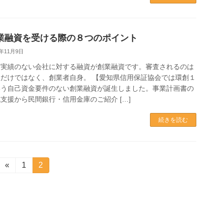
業融資を受ける際の８つのポイント
2年11月9日
営実績のない会社に対する融資が創業融資です。審査されるのは
だけではなく、創業者自身。 【愛知県信用保証協会では環創１
いう自己資金要件のない創業融資が誕生しました。事業計画書の
支援から民間銀行・信用金庫のご紹介 […]
続きを読む
«
固
1
固
2
定
定
ペ
ペ
ー
ー
ジ
ジ