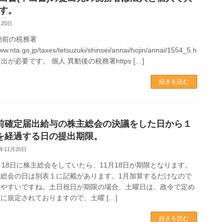
す。
月20日
動前の税務署
www.nta.go.jp/taxes/tetsuzuki/shinsei/annai/hojin/annai/1554_5.h
出が必要です。 個人 異動後の税務署https […]
続きを読む
前確定届出給与の株主総会の決議をした日から１
を経過する日の提出期限。
3年11月20日
月18日に株主総会をしていたら、11月18日が期限となります。
主総会の日は別表１に記載があります。1月加算するだけなので
えやすいですね。土日祝日が期限の場合、土曜日は、政令で定め
に規定されておりますので、土曜 […]
続きを読む