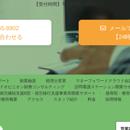
【受付時間】平日9:00～20:00
65-8902
メール
合わせる
【24
ポート
創業融資
税理士変更
マネーフォワードクラウド会
ドオピニオン財務コンサルティング
訪問看護ステーション開業サ
就労継続支援B型・就労移行支援事業所開業サポート
接骨院・整骨
事務所概要
アクセス
スタッフ紹介
料金
採用情報
営業