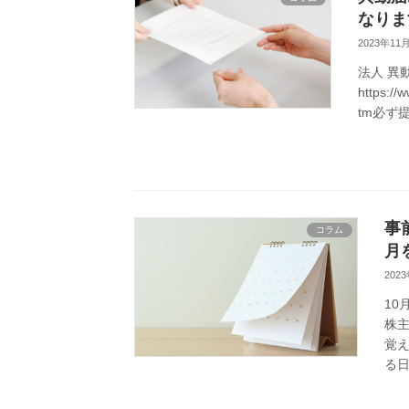
なりま
2023年11
法人 異
https://
tm必ず提
事
コラム
月
202
10
株
覚
る日