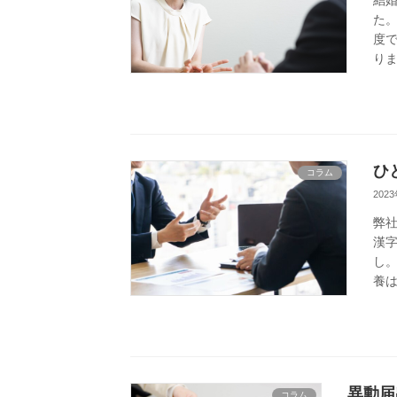
結
た。
度で
りま
ひ
コラム
202
弊社
漢
し。
養は
異動届
コラム