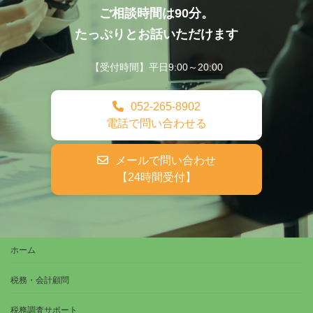
このデータは匿名で収集されており、個人を特定するもの
ご相談時間は90分。
ではありません。
たっぷりとお話いただけます
この機能はCookieを無効にすることで収集を拒否すること
が出来ますので、お使いのブラウザの設定をご確認くださ
【受付時間】平日9:00～20:00
い。この規約に関しての詳細は
Googleアナリティクスサー
ビス利用規約のページ
や
Googleポリシー
と
規約ページ
をご
覧ください。
052-265-8902
電話で問い合わせる
メールで問い合わせ
【24時間受付】
ホーム
税務・会計顧問
税務調査サポート