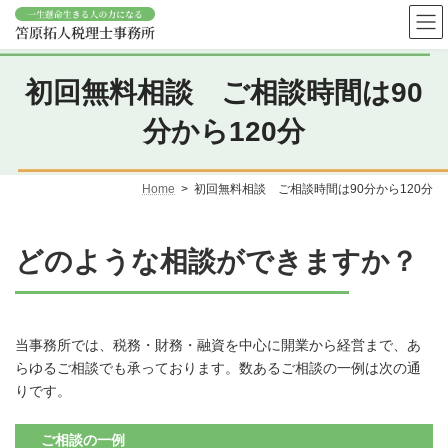
コ
ナ
ン
ビ
テ
ゲ
ン
ー
ツ
シ
初回無料相談 ご相談時間は90
へ
ョ
ス
ン
分から120分
キ
に
ッ
移
プ
動
Home
初回無料相談 ご相談時間は90分から120分
どのような相談ができますか？
当事務所では、税務・財務・融資を中心に開業から経営まで、あ
らゆるご相談でも承っております。数あるご相談の一例は次の通
りです。
ご相談の一例