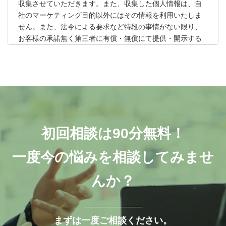
収集させていただきます。また、収集した個人情報は、自
社のマーケティング目的以外にはその情報を利用いたしま
せん。また、法令による要求など特段の事情がない限り、
お客様の承諾無く第三者に有償・無償にて提供・開示する
ことはございません。
個人情報の安全対策
お客様の個人情報は、正確かつ最新の状態に保ち、外部か
らの不正アクセス、紛失、破壊、改ざん、なりすまし及び
漏洩等の危険に対しては、適正かつ合理的な最高レベルの
対策措置を講じております。
各種法令などの遵守
初回相談は90分無料！
当社が保有する個人情報に関して適用される法令、規範を
一度今の悩みを相談してみませ
遵守するとともに、上記各項における取り組み及び保護活
動を、維持、改善してまいります。
クッキーについて
んか？
当サイトでは、Googleによるアクセス解析ツール「Google
アナリティクス」を使用しています。このGoogleアナリテ
ィクスはデータの収集のためにCookieを使用しています。
まずは一度ご相談ください。