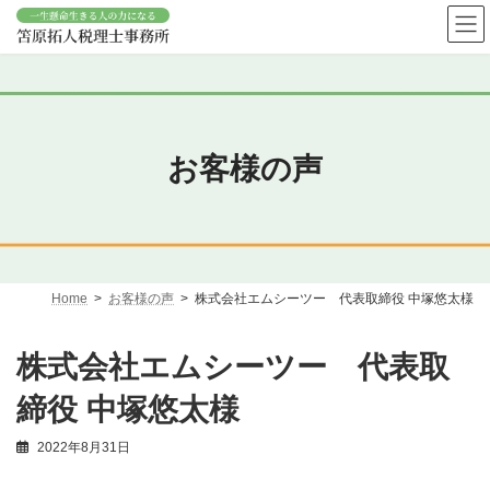
コ
ナ
ン
ビ
テ
ゲ
ン
ー
ツ
シ
へ
ョ
ス
ン
キ
に
お客様の声
ッ
移
プ
動
Home
お客様の声
株式会社エムシーツー 代表取締役 中塚悠太様
株式会社エムシーツー 代表取
締役 中塚悠太様
2022年8月31日