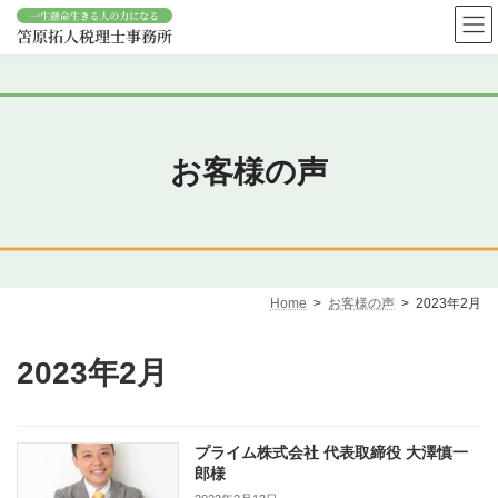
コ
ナ
ン
ビ
テ
ゲ
ン
ー
ツ
シ
へ
ョ
ス
ン
キ
に
お客様の声
ッ
移
プ
動
Home
お客様の声
2023年2月
2023年2月
プライム株式会社 代表取締役 大澤慎一
郎様